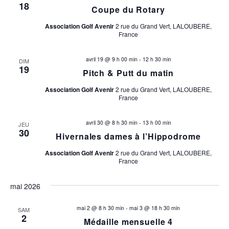
18
Coupe du Rotary
a
Association Golf Avenir
2 rue du Grand Vert, LALOUBERE,
t
France
i
avril 19 @ 9 h 00 min
-
12 h 30 min
DIM
19
Pitch & Putt du matin
o
Association Golf Avenir
2 rue du Grand Vert, LALOUBERE,
n
France
s
avril 30 @ 8 h 30 min
-
13 h 00 min
JEU
30
Hivernales dames à l’Hippodrome
Association Golf Avenir
2 rue du Grand Vert, LALOUBERE,
France
mai 2026
mai 2 @ 8 h 30 min
-
mai 3 @ 18 h 30 min
SAM
2
Médaille mensuelle 4