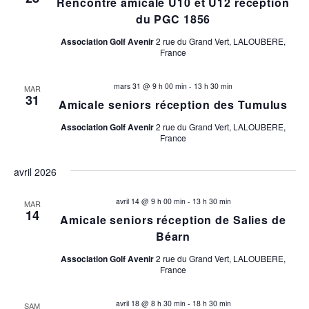
Rencontre amicale U10 et U12 réception
v
n
du PGC 1856
u
p
Association Golf Avenir
2 rue du Grand Vert, LALOUBERE,
e
France
a
s
mars 31 @ 9 h 00 min
-
13 h 30 min
É
MAR
r
31
Amicale seniors réception des Tumulus
v
c
Association Golf Avenir
2 rue du Grand Vert, LALOUBERE,
è
France
o
n
avril 2026
e
n
m
avril 14 @ 9 h 00 min
-
13 h 30 min
MAR
s
14
e
Amicale seniors réception de Salies de
Béarn
u
n
Association Golf Avenir
2 rue du Grand Vert, LALOUBERE,
t
l
France
t
avril 18 @ 8 h 30 min
-
18 h 30 min
SAM