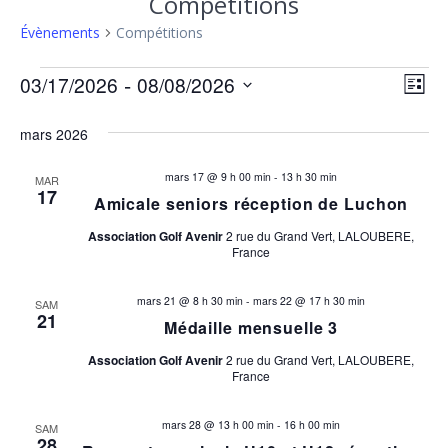
Compétitions
Évènements
Compétitions
Évènements
N
 - 
N
03/17/2026
08/08/2026
Liste
Sélectionnez
a
a
une
mars 2026
v
date.
v
i
mars 17 @ 9 h 00 min
-
13 h 30 min
MAR
17
Amicale seniors réception de Luchon
i
g
a
Association Golf Avenir
2 rue du Grand Vert, LALOUBERE,
g
France
t
a
i
mars 21 @ 8 h 30 min
-
mars 22 @ 17 h 30 min
SAM
21
Médaille mensuelle 3
t
o
n
Association Golf Avenir
2 rue du Grand Vert, LALOUBERE,
i
France
d
o
e
mars 28 @ 13 h 00 min
-
16 h 00 min
SAM
28