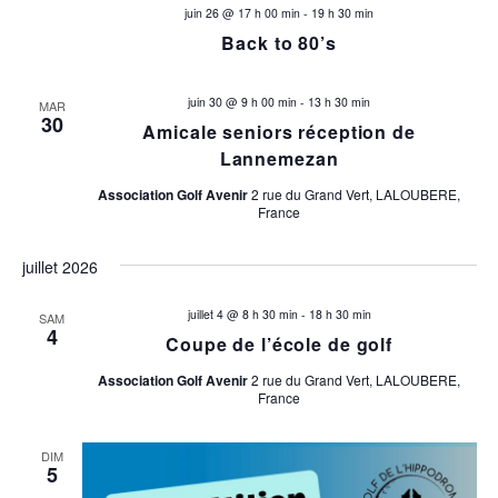
juin 26 @ 17 h 00 min
-
19 h 30 min
Back to 80’s
juin 30 @ 9 h 00 min
-
13 h 30 min
MAR
30
Amicale seniors réception de
Lannemezan
Association Golf Avenir
2 rue du Grand Vert, LALOUBERE,
France
juillet 2026
juillet 4 @ 8 h 30 min
-
18 h 30 min
SAM
4
Coupe de l’école de golf
Association Golf Avenir
2 rue du Grand Vert, LALOUBERE,
France
DIM
5