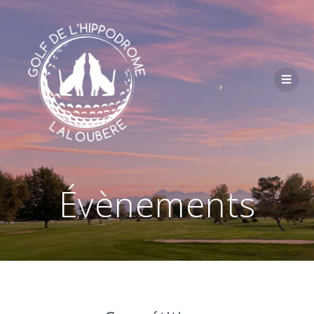
Passer
au
contenu
Évènements