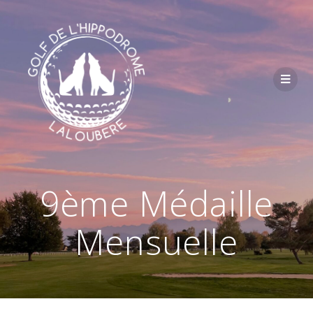
Passer
au
contenu
9ème Médaille
Mensuelle