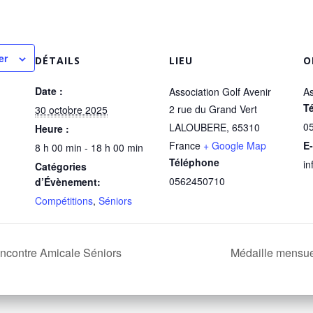
er
DÉTAILS
LIEU
O
Date :
Association Golf Avenir
As
T
2 rue du Grand Vert
30 octobre 2025
0
LALOUBERE
,
65310
Heure :
France
+ Google Map
E-
8 h 00 min - 18 h 00 min
Téléphone
in
Catégories
0562450710
d’Évènement:
Compétitions
,
Séniors
contre Amicale Séniors
Médaille mensu