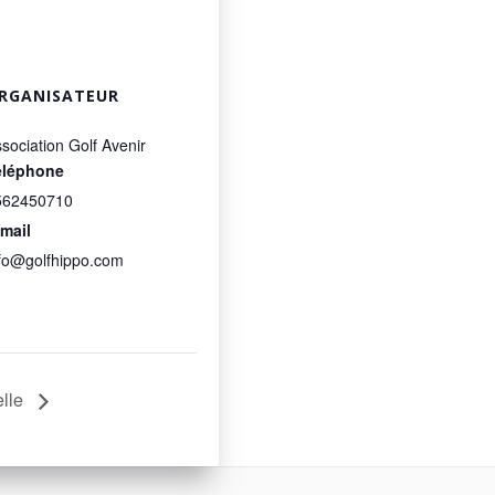
RGANISATEUR
sociation Golf Avenir
éléphone
562450710
mail
fo@golfhippo.com
elle