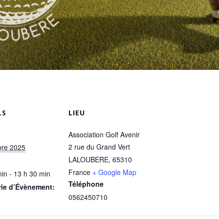
LS
LIEU
Association Golf Avenir
2 rue du Grand Vert
bre 2025
LALOUBERE
,
65310
France
+ Google Map
in - 13 h 30 min
Téléphone
rie d’Évènement:
0562450710