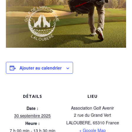
Ajouter au calendrier
DÉTAILS
LIEU
Association Golf Avenir
Date :
2 rue du Grand Vert
30 septembre 2025
LALOUBERE
,
65310
France
Heure :
+ Google Map
7 h 00 min - 13 h 30 min