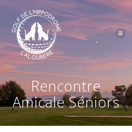
Passer
au
contenu
Rencontre
Amicale Séniors