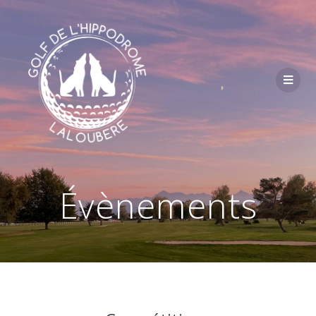
Passer
au
contenu
Évènements