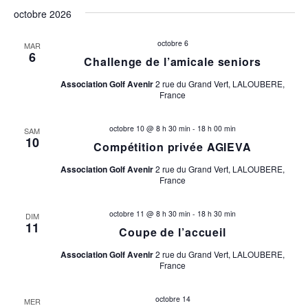
a
octobre 2026
t
octobre 6
MAR
6
Challenge de l’amicale seniors
i
Association Golf Avenir
2 rue du Grand Vert, LALOUBERE,
France
o
n
octobre 10 @ 8 h 30 min
-
18 h 00 min
SAM
10
Compétition privée AGIEVA
s
Association Golf Avenir
2 rue du Grand Vert, LALOUBERE,
France
octobre 11 @ 8 h 30 min
-
18 h 30 min
DIM
11
Coupe de l’accueil
Association Golf Avenir
2 rue du Grand Vert, LALOUBERE,
France
octobre 14
MER