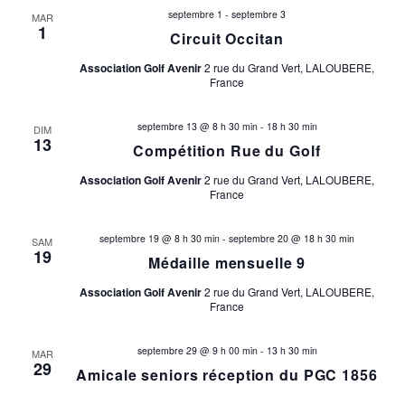
v
n
septembre 1
-
septembre 3
MAR
1
u
Circuit Occitan
p
e
Association Golf Avenir
2 rue du Grand Vert, LALOUBERE,
a
France
s
É
r
septembre 13 @ 8 h 30 min
-
18 h 30 min
DIM
13
v
Compétition Rue du Golf
c
è
Association Golf Avenir
2 rue du Grand Vert, LALOUBERE,
o
France
n
e
n
septembre 19 @ 8 h 30 min
-
septembre 20 @ 18 h 30 min
SAM
19
m
Médaille mensuelle 9
s
e
Association Golf Avenir
2 rue du Grand Vert, LALOUBERE,
France
u
n
t
l
septembre 29 @ 9 h 00 min
-
13 h 30 min
MAR
29
Amicale seniors réception du PGC 1856
t