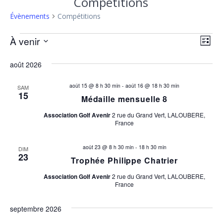
Compétitions
Évènements
Compétitions
Évènements
N
N
À venir
Liste
Sélectionnez
a
a
une
août 2026
v
date.
v
i
août 15 @ 8 h 30 min
-
août 16 @ 18 h 30 min
SAM
15
Médaille mensuelle 8
i
g
Association Golf Avenir
2 rue du Grand Vert, LALOUBERE,
a
g
France
t
a
i
août 23 @ 8 h 30 min
-
18 h 30 min
DIM
23
Trophée Philippe Chatrier
t
o
Association Golf Avenir
2 rue du Grand Vert, LALOUBERE,
n
i
France
d
o
e
septembre 2026