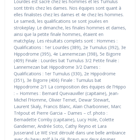
Lourdes est sacré chez les hommes et les Tumulus
sont titrés chez les dames. Nos équipes sont quant à
elles finalistes chez les dames et 4e chez les hommes.
Le samedi, les qualifications se sont jouées en
strokeplay. Le dimanche, les finales hommes et dames,
ainsi que la petite finale hommes, étaient en
matchplay. Les résultats complets sont : Hommes :
Qualifications : 1er Lourdes (389), 2e Tumulus (392), 3e
Hippodrome (395), 4e Lannemezan (398), 5e Bigorre
(409) Finale : Lourdes bat Tumulus 3/2 Petite finale :
Lannemezan bat Hippodrome 3/2 Dames :
Qualifications : 1er Tumulus (330), 2e Hippodrome
(351), 3e Bigorre (406) Finale : Tumulus bat
Hippodrome 2/1 La composition des équipes de l’Hippo
: – Hommes : Bernard Quevauviller (capitaine), Jean-
Michel l’Homme, Olivier Ternet, Dewar Stewart,
Laurent Skaly, Francis Blanc, Alain Charbonnier, Marc
Trépout et Pierre Garcia – Dames – cf. photo :
Bernadette Comby (capitaine), Lucy Hole, Colette
Gandemer, Andrée Soto, Cathy Reyno et Lara
Jusserand Le WE s’est déroulé dans une belle ambiance
avec du beau golf à la clé. Bravo aux deux équipes