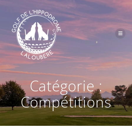
Passer
au
contenu
Catégorie :
Compétitions