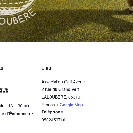
LS
LIEU
Association Golf Avenir
2 rue du Grand Vert
 2025
LALOUBERE
,
65310
France
+ Google Map
in - 13 h 30 min
Téléphone
rie d’Évènement:
0562450710