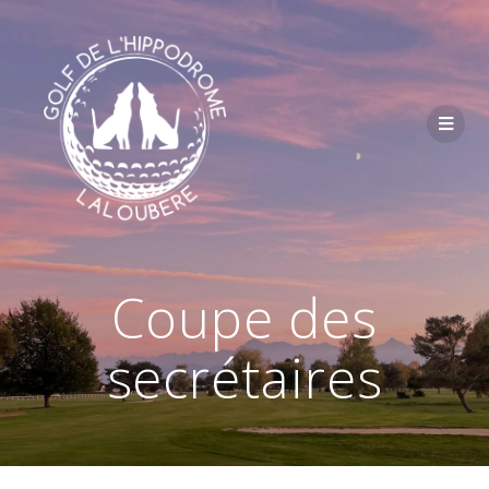
Passer
au
contenu
Coupe des
secrétaires