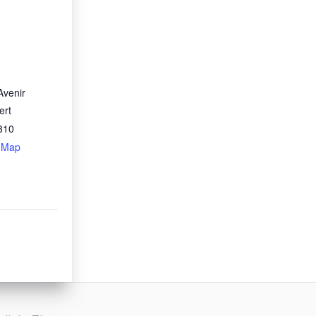
Avenir
ert
310
 Map