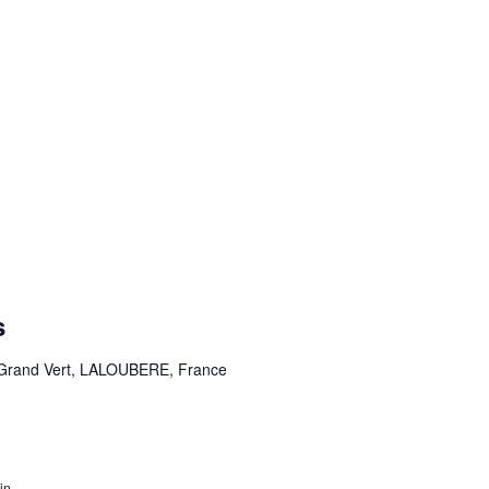
s
 Grand Vert, LALOUBERE, France
in