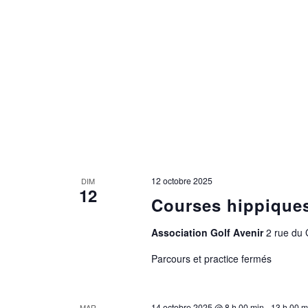
12 octobre 2025
DIM
12
Courses hippique
Association Golf Avenir
2 rue du
Parcours et practice fermés
14 octobre 2025 @ 8 h 00 min
-
13 h 00 m
MAR