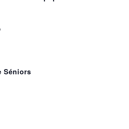
n
e Séniors