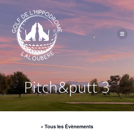
Passer
au
contenu
Pitch&putt 3
« Tous les Évènements