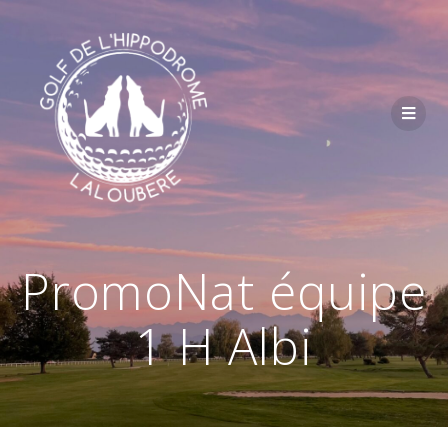
Passer
au
contenu
PromoNat équipe
1 H Albi