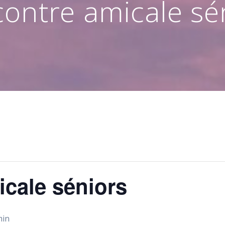
ontre amicale sé
cale séniors
min