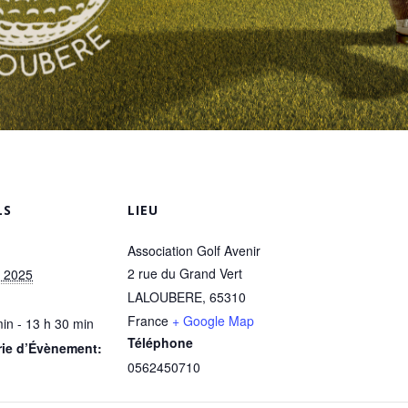
LS
LIEU
Association Golf Avenir
2 rue du Grand Vert
 2025
LALOUBERE
,
65310
France
+ Google Map
in - 13 h 30 min
Téléphone
rie d’Évènement:
0562450710