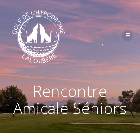
Passer
au
contenu
Rencontre
Amicale Séniors