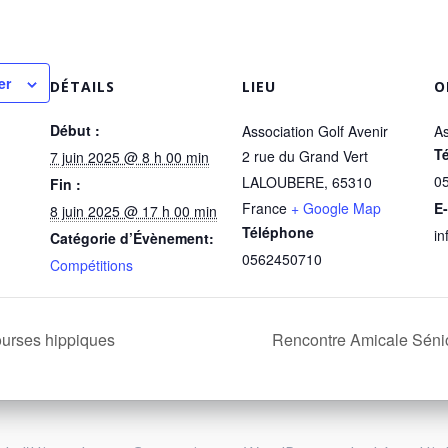
er
DÉTAILS
LIEU
O
Début :
Association Golf Avenir
As
T
2 rue du Grand Vert
7 juin 2025 @ 8 h 00 min
0
LALOUBERE
,
65310
Fin :
France
+ Google Map
E-
8 juin 2025 @ 17 h 00 min
Téléphone
in
Catégorie d’Évènement:
0562450710
Compétitions
urses hippiques
Rencontre Amicale Séni