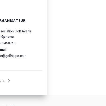
RGANISATEUR
sociation Golf Avenir
éléphone
562450710
mail
fo@golfhippo.com
ors