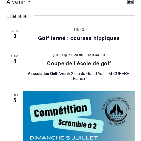
N
Évènements
N
À venir
Liste
Sélectionnez
a
a
une
juillet 2026
v
date.
v
i
juillet 3
VEN
3
Golf fermé : courses hippiques
i
g
a
g
juillet 4 @ 8 h 30 min
-
18 h 30 min
SAM
t
4
Coupe de l’école de golf
a
i
Association Golf Avenir
2 rue du Grand Vert, LALOUBERE,
t
o
France
n
i
DIM
d
5
o
e
v
n
u
p
e