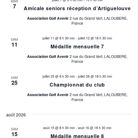
MAR
7
i
Amicale seniors réception d’Artiguelouve
Association Golf Avenir
2 rue du Grand Vert, LALOUBERE,
o
France
n
juillet 11 @ 8 h 30 min
-
juillet 12 @ 18 h 30 min
SAM
11
s
Médaille mensuelle 7
Association Golf Avenir
2 rue du Grand Vert, LALOUBERE,
France
juillet 25 @ 8 h 30 min
-
juillet 26 @ 18 h 30 min
SAM
25
Championnat du club
Association Golf Avenir
2 rue du Grand Vert, LALOUBERE,
France
août 2026
août 15 @ 8 h 30 min
-
août 16 @ 18 h 30 min
SAM
15
Médaille mensuelle 8