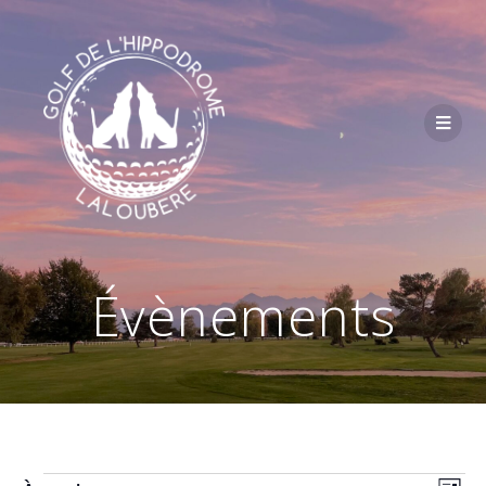
Passer
au
contenu
Évènements