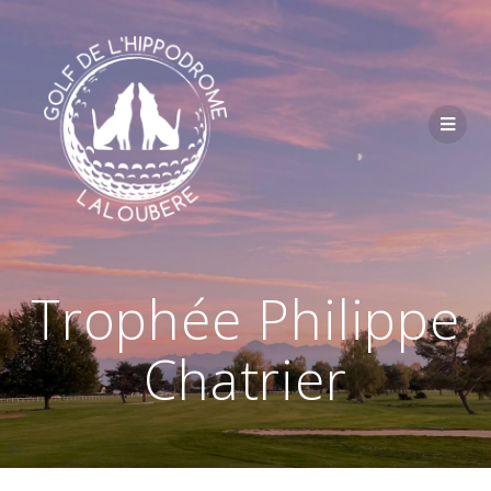
Passer
au
contenu
Trophée Philippe
Chatrier