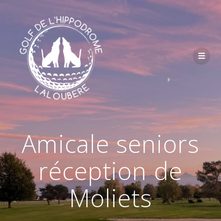
Passer
au
contenu
Amicale seniors
réception de
Moliets