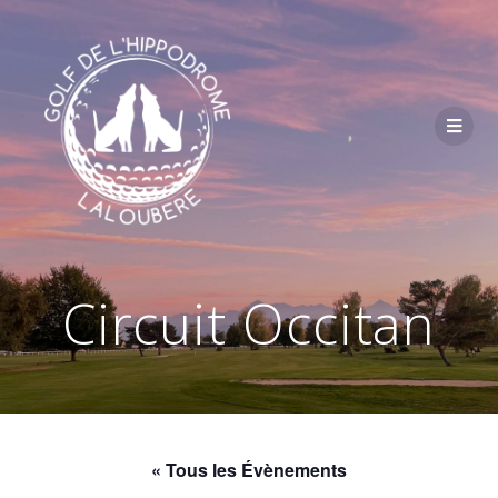
Passer
au
contenu
Circuit Occitan
« Tous les Évènements