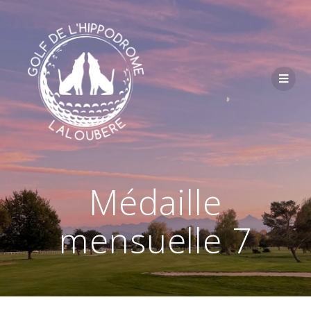
Passer
au
contenu
Médaille
mensuelle 7