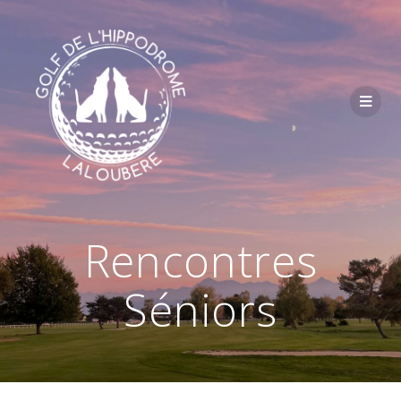
Passer
au
contenu
Rencontres
Séniors