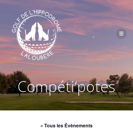
Passer
au
contenu
Compéti’potes
« Tous les Évènements