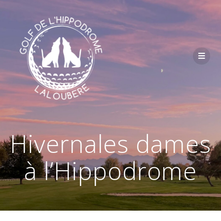
Passer
au
contenu
Hivernales dames
à l’Hippodrome