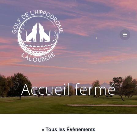
Passer
au
contenu
Accueil fermé
« Tous les Évènements