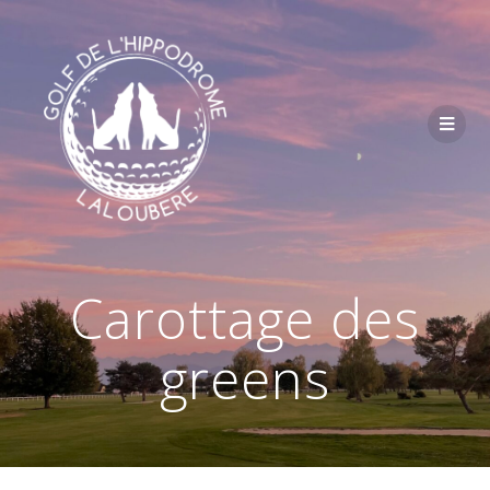
Passer
au
contenu
Carottage des
greens