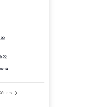
h 00
 h 00
ment:
Séniors