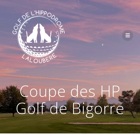
Passer
au
contenu
Coupe des HP
Golf de Bigorre