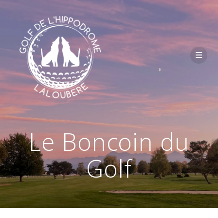
Passer
au
contenu
Le Boncoin du
Golf