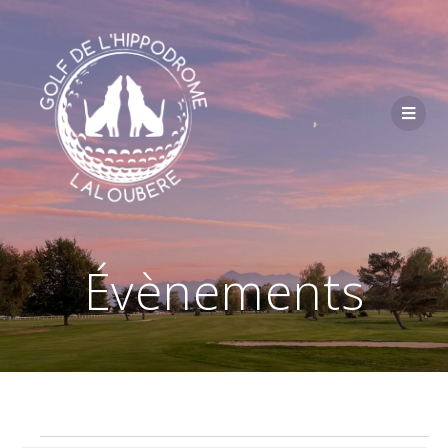
Passer
au
contenu
Évènements