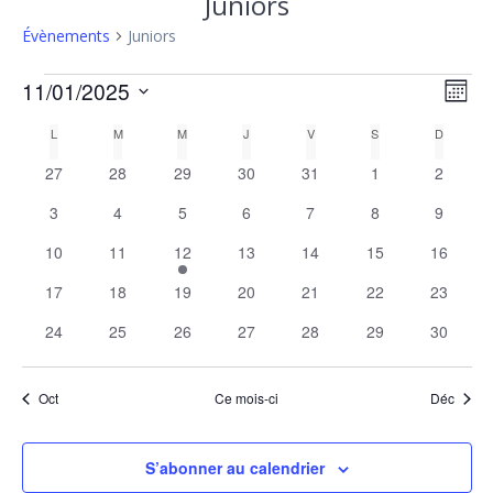
Juniors
Évènements
Juniors
Évènements
N
N
11/01/2025
Mois
Sélectionnez
a
a
C
L
LUNDI
M
MARDI
M
MERCREDI
J
JEUDI
V
VENDREDI
S
SAMEDI
D
DIMANC
une
v
date.
0
0
0
0
0
0
0
27
28
29
30
31
1
2
v
a
i
évènements
évènements
évènements
évènements
évènements
évènements
évènem
0
0
0
0
0
0
0
3
4
5
6
7
8
9
i
g
l
évènements
évènements
évènements
évènements
évènements
évènements
évènem
0
0
1
0
0
0
0
10
11
12
13
14
15
16
a
g
e
évènements
évènements
é
évènements
évènements
évènements
évènem
0
0
0
0
0
0
0
t
17
18
19
20
21
22
23
v
a
évènements
évènements
évènements
évènements
évènements
évènements
évènem
n
i
0
0
è
0
0
0
0
0
24
25
26
27
28
29
30
évènements
évènements
n
évènements
évènements
évènements
évènements
évènem
t
o
d
e
n
Oct
Ce mois-ci
Déc
i
m
r
d
e
o
i
n
e
S’abonner au calendrier
t