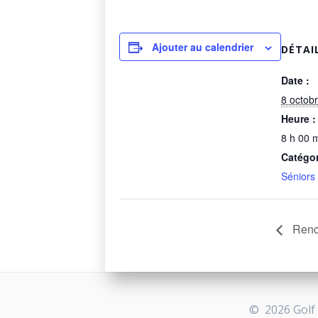
Ajouter au calendrier
DÉTAI
Date :
8 octob
Heure :
8 h 00 m
Catégo
Séniors
Renco
© 2026 Golf 