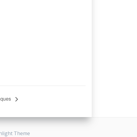
iques
hlight Theme