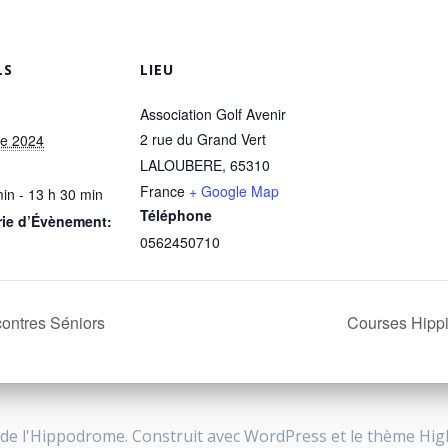
LS
LIEU
Association Golf Avenir
2 rue du Grand Vert
re 2024
LALOUBERE
,
65310
France
+ Google Map
in - 13 h 30 min
Téléphone
rie d’Évènement:
0562450710
ntres Séniors
Courses Hipp
de l'Hippodrome. Construit avec WordPress et le thème
Hig