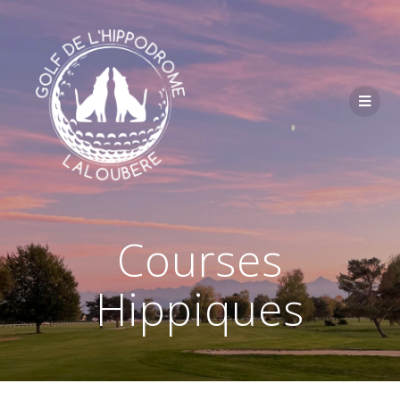
Passer
au
contenu
Courses
Hippiques