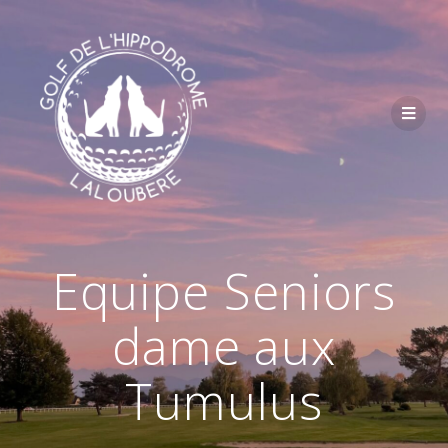
Passer
au
contenu
Equipe Seniors
dame aux
Tumulus