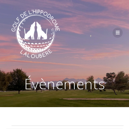
Passer
au
contenu
Évènements