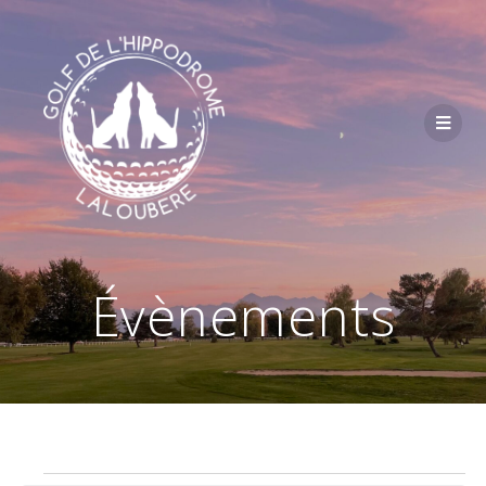
Passer
au
contenu
Évènements