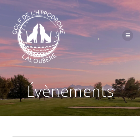
Passer
au
contenu
Évènements