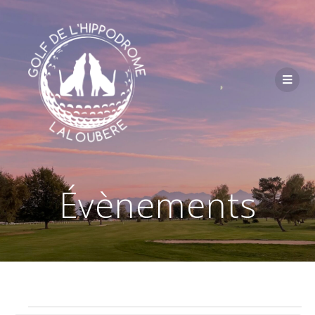
Passer
au
contenu
Évènements