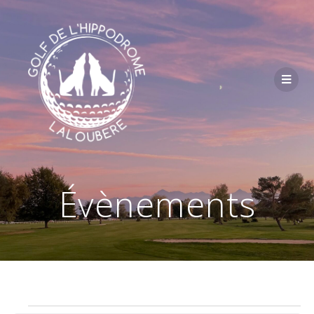
Passer
au
contenu
Évènements