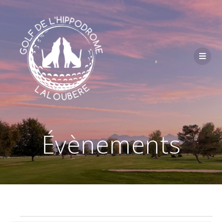
Passer
au
contenu
Évènements