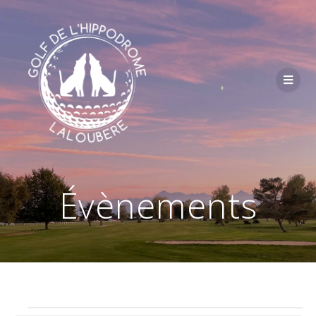
Passer
au
contenu
Évènements