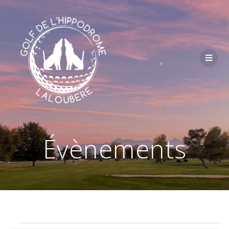
Passer
au
contenu
Évènements