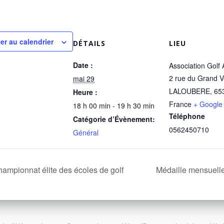
er au calendrier
DÉTAILS
LIEU
Date :
Association Golf 
2 rue du Grand V
mai 29
LALOUBERE
,
65
Heure :
France
+ Google
18 h 00 min - 19 h 30 min
Téléphone
Catégorie d’Évènement:
0562450710
Général
ampionnat élite des écoles de golf
Médaille mensuell