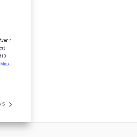
Avenir
ert
310
 Map
e 5