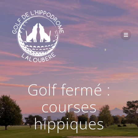
Passer
au
contenu
Golf fermé :
courses
hippiques