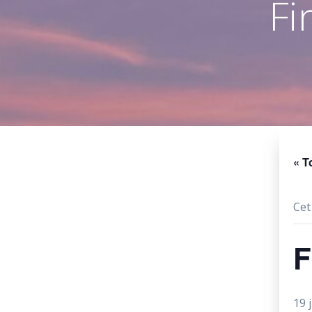
Fi
« T
Cet
F
19 