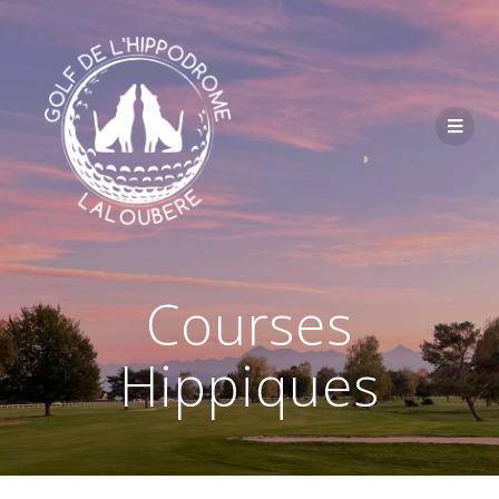
Passer
au
contenu
Courses
Hippiques