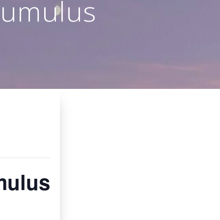
Tumulus
mulus