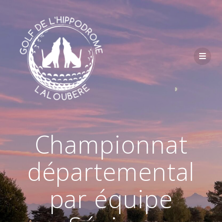
Passer
au
contenu
Championnat
départemental
par équipe