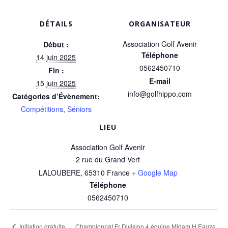
DÉTAILS
ORGANISATEUR
Association Golf Avenir
Début :
Téléphone
14 juin 2025
0562450710
Fin :
E-mail
15 juin 2025
info@golfhippo.com
Catégories d’Évènement:
Compétitions
,
Séniors
LIEU
Association Golf Avenir
2 rue du Grand Vert
LALOUBERE
,
65310
France
+ Google Map
Téléphone
0562450710
Championnat Fr Division 4 équipe Midam H Eauze
Initiation gratuite