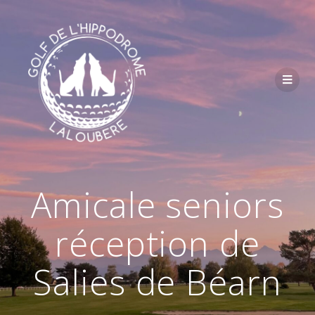
Passer
au
contenu
Amicale seniors
réception de
Salies de Béarn